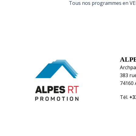
Tous nos programmes en VEFA
ALP
Archpa
383 ru
74160
Tél.
+33