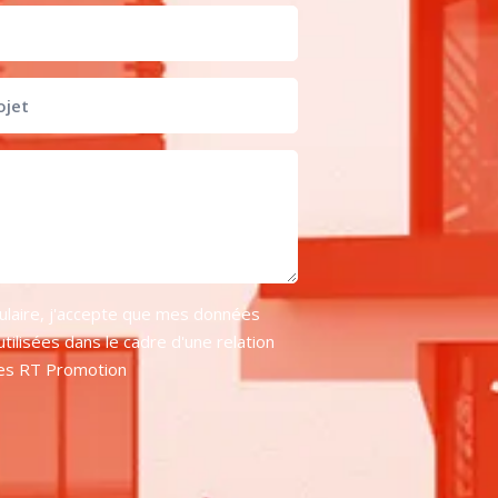
ulaire, j'accepte que mes données
tilisées dans le cadre d'une relation
pes RT Promotion