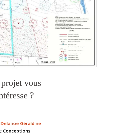
 projet vous
ntéresse ?
z
Delanoë Géraldine
ce
Conceptions