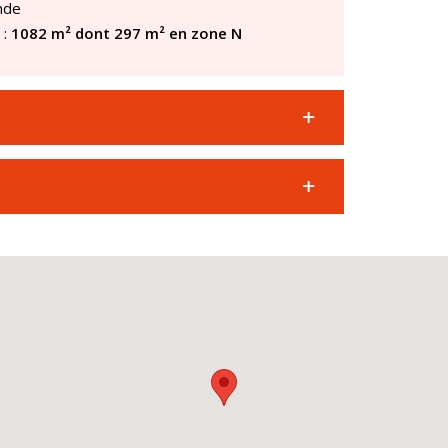
nde
 :
1082 m² dont 297 m² en zone N