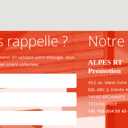
 rappelle ?
Notre
erci. En validant votre message, vous
ALPES RT
s soient collectées.
Promotion
432, av. Marie Curie
Bât. ABC 2, Entrée A
74160 ARCHAMPS
TECHNOPOLE
Tél. +33 (0)4 50 43
40