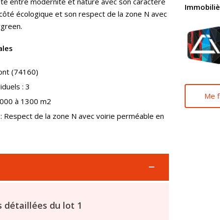
ite entre modernité et nature avec son caractère
Immobiliè
côté écologique et son respect de la zone N avec
rgreen.
ales
ont (74160)
duels : 3
Me f
 1000 à 1300 m2
: Respect de la zone N avec voirie perméable en
 détaillées du lot 1