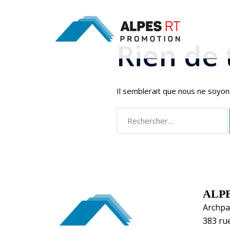
Aller
au
contenu
Rien de
Il semblerait que nous ne soyo
Rechercher :
ALP
Archpa
383 ru